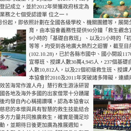
登記成立，並於2012年榮獲政府核定為
業務之七個受認證單 位之一。
年6月份起，即依照計劃在全國各級學校、機關團
體等，展開
育，由本協會義務性提供90分鐘「救生觀念
9小時的「基礎自救班」、以及21小時的「
等等，均受到各地廣大熱烈之迴響，截至目
(102.10.28)，已於各縣市國中、國小開設1
宣導班、授課人數30萬4,945人，237個基
人數10,812人，以及21個初級救生班、授課
本協會於2010及2011年突破諸多障礙，連
效
苦海常作渡人舟」慧行救生游泳研習
國各地及海外多國的出家僧眾十分踴躍
後均發自內心稱揚讚嘆，認為本協會以
慈悲的本懷與具有智慧的救生技能結合
多方力量共同推廣救生，確實是彌足珍
動，並期待日後更加廣為推展週知。