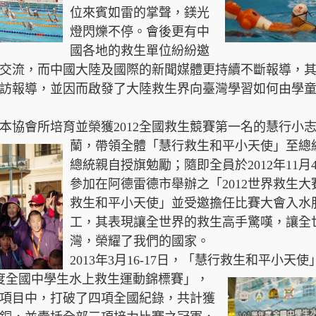
位來賓如雷的掌聲，鎂光
燈閃爍不停。會後更有中
國各地的救生單位紛紛邀
交流，而中國大陸及國際的新聞媒體更持續不斷報導，
訪報導，並因而啟發了大陸救生界向臺灣學習如何由學
9日，本協會所培育並榮獲2012全國救生競賽第一名的慧行小
蘭，帶領全體
「慧行救生和平小天使」至總
總統親自授旗勉勵；隨即全員於2012年11月4
參加在阿德雷德市舉辦之「2012世界救生
救生和平小天使」並受邀擔任比賽大會入水
工，其表現讓全世界的救生高手驚嘆，讓全
灣，榮耀了我們的國家。
2013年3月16-17日，「慧行救生
和平小天使
年度全國中學生水上救生運動錦標賽」，
項目中，打破了四項全國紀錄，共計獲