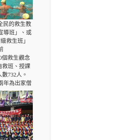
全民的救生教
宣導班」、或
初級救生班」
前
170個救生觀念
礎自救班、授課
人數732人。
續兩年為出家僧