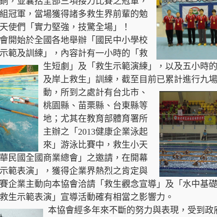
銅，並囊括全部三項接力比賽之冠軍，
組冠軍，當場獲得諸多救生界前輩的勉
天使們「實力堅強，技驚全場」！
本協會開始於全國各地舉辦「國民中小學校
示範及訓練」，內容計有一小時的「救
生短劇」及「救生示範演練
」，以及五小時
及岸上救生」訓練，截至目前已累
計進行九
動，所到之處計有台北市、
桃園縣、苗栗縣、台東縣等
地；尤其在教育部體育署所
主辦之「2013健康企業泳起
來」游泳比賽中，救生小天
華民國全國商業總會」之邀請，在開幕
示範表演」，獲得企業界熱烈之肯定與
賽企業主動向本協會洽請「救生觀念宣導」及「水中基
救生示範表演」宣導活動確有相當之影響力。
本協會經多年來不斷的努力與表現，受到政