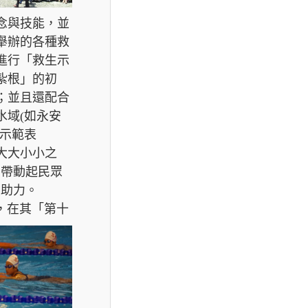
念與技能，並
舉辦的各種救
進行「救生示
紮根」的初
；並且還配合
水域(如永安
生示範表
大大小小之
，帶動起民眾
大助力。
，
在其「第十