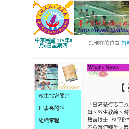
中華民國 115年8
您現在的位置
首
月6日星期四
【
救生協會簡介
「臺灣慧行志工救
理事長的話
員、救生教練、游
教育博士 "林呈
組織章程
不會隨便輕生，還能