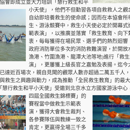
，本協會即成立並大力培訓「慧行救生和平
小天使」，
他們不但勤習各項自救救人之觀
自幼即培養救生的使命感；因而在本協會所
生、游泳競賽中，救生小天使必定於開幕式
範表演」，以推廣並落實「救生教育、向下
衷，每每獲得在場民眾、選手們的熱烈迴響
政府消防單位多次的消防救難演習，於開放
漁港、竹圍漁港、龍潭大池等地)進行「救
演」，更屢獲上級長官之嘉勉及表揚。迄今
已達近百場次，親自見聞的觀眾人數亦超過二萬五千人
與救生之興趣與動力，成為推動「全民救生教育」的最
6日，「慧行救生和平小天使」受邀到北京水立方國家游泳中心
四屆全國救
生錦標賽」的
賽程當中做救生示範表
演，獲得大會救生裁判、
各參賽隊伍與教練一致之
肯定，更贏得全場三千多