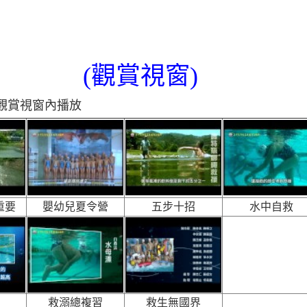
(觀賞視窗)
在觀賞視窗內播放
重要
嬰幼兒夏令營
五步十招
水中自救
救溺總複習
救生無國界