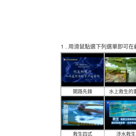
1 . 用滑鼠點選下列選單即可
開路先鋒
水上救生的
救生四式
涉水救生