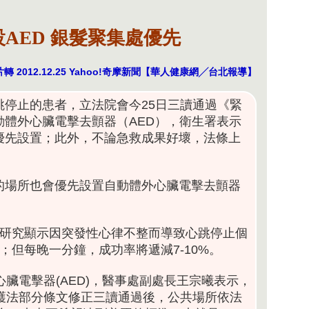
AED 銀髮聚集處優先
 2012.12.25
Yahoo!奇摩新聞
【華人健康網╱台北報導】
停止的患者，立法院會今25日三讀通過《緊
體外心臟電擊去顫器（AED），衛生署表示
優先設置；此外，不論急救成果好壞，法條上
的場所也會優先設置自動體外心臟電擊去顫器
，研究顯示因突發性心律不整而導致心跳停止個
；但每晚一分鐘，成功率將遞減7-10%。
臟電擊器(AED)，醫事處副處長王宗曦表示，
療救護法部分條文修正三讀通過後，公共場所依法