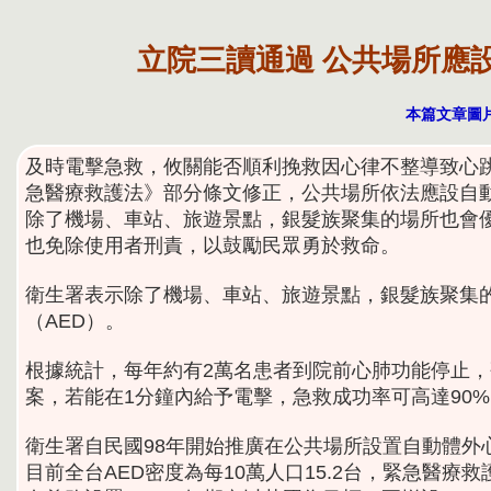
立院三讀通過 公共場所應設
本篇文章圖片轉
及時電擊急救，攸關能否順利挽救因心律不整導致心跳
急醫療救護法》部分條文修正，公共場所依法應設自動
除了機場、車站、旅遊景點，銀髮族聚集的場所也會
也免除使用者刑責，以鼓勵民眾勇於救命。
衛生署表示除了機場、車站、旅遊景點，銀髮族聚集
（AED）。
根據統計，每年約有2萬名患者到院前心肺功能停止
案，若能在1分鐘內給予電擊，急救成功率可高達90%
衛生署自民國98年開始推廣在公共場所設置自動體外心
目前全台AED密度為每10萬人口15.2台，緊急醫