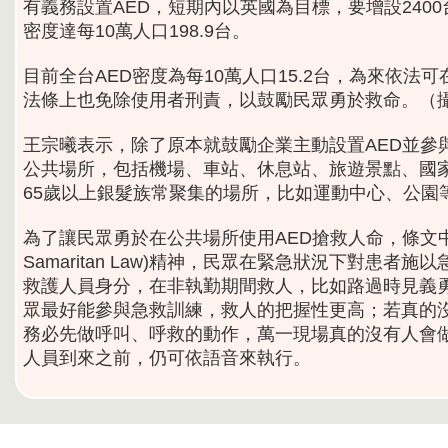
有義務設置AED，短期內以英國為目標，要增設240
密度達每10萬人口198.9台。
目前全台AED密度為每10萬人口15.2台，為來依
法條上也免除使用者刑責，以鼓勵民眾勇於救命。（
王宗曦表示，除了原本就鼓勵企業主動設置AED並參
公共場所，包括機場、車站、休息站、旅遊景點、國
65歲以上銀髮族常聚集的場所，比如運動中心、公園
為了讓民眾勇於在公共場所使用AED搶救人命，條文中
Samaritan Law)精神，民眾在緊急狀況下對患
救護人員身分，在非執勤期間救人，比如路過時見義勇
眾最好能參與急救訓練，救人的把握性更高；若真的
務必先做呼叫、呼救的動作，萬一現場真的沒有人會做
人員到來之前，仍可依語音來執行。