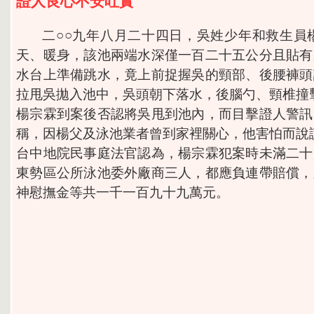
證人良心不安吐實
二○○九年八月二十四日，吳姓少年和救生員
天、暖身，該池兩端水深僅一百二十五公分且貼有
水台上準備跳水，竟上前捉握吳的頸部、後腰褲頭
拉甩吳拋入池中，吳頭朝下落水，後腦勺、頸椎撞
楊宗霖到案後否認將吳甩到池內，而目擊證人警訊
稱，因楊父及泳池業者曾到家裡關心，他害怕而說
台中地院民事庭法官認為，楊宗霖犯案時未滿二十
東勢區公所泳池委外廠商三人，都應負連帶賠償，
神慰撫金等共一千一百九十九萬元。