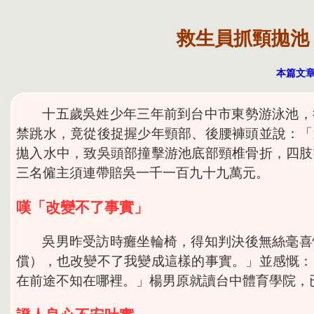
救生員抓頸拋池
本篇文章圖
十五歲吳姓少年三年前到台中市東勢游泳池，
禁跳水，竟從後捉握少年頸部、後腰褲頭並說：「
拋入水中，致吳頭部撞擊游池底部頸椎骨折，四肢
三名僱主須連帶賠吳一千一百九十九萬元。
嘆「改變不了事實」
吳男昨受訪時癱坐輪椅，得知判決後無絲毫喜
償），也改變不了我變成這樣的事實。」並感慨：
在前途不知在哪裡。」楊男原就讀台中體育學院，