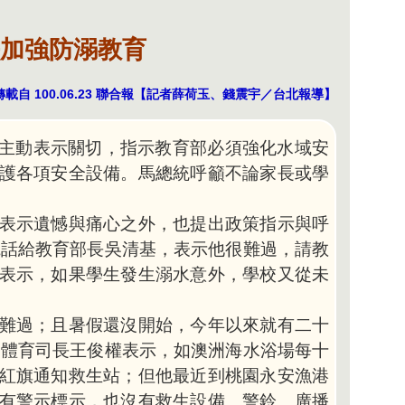
長加強防溺教育
自 100.06.23
聯合報
【記者薛荷玉、錢震宇／台北報導】
主動表示關切，指示教育部必須強化水域安
護各項安全設備。馬總統呼籲不論家長或學
表示遺憾與痛心之外，也提出政策指示與呼
電話給教育部長吳清基，表示他很難過，請教
表示，如果學生發生溺水意外，學校又從未
難過；且暑假還沒開始，今年以來就有二十
部體育司長王俊權表示，如澳洲海水浴場每十
紅旗通知救生站；但他最近到桃園永安漁港
有警示標示，也沒有救生設備、警鈴、廣播