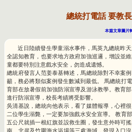
總統打電話 要教
本篇文章圖片轉載
近日陸續發生學童溺水事件，馬英九總統昨天
全認知教育，也要求地方政府加強巡邏，增設並維
童都要特別注意戲水安全，勿造成遺憾。
總統府發言人范姜泰基轉述，馬總統除對不幸案例
籲，務必將類似案例發生數減到最低。 馬總統打
育部在放暑假前加強防溺宣導及游泳教學。教育部
進行防溺宣導，校長考績將受影響。
吳清基說，總統向他表示，看了媒體報導，心裡很
二位學生溺斃，一定要加強戲水安全宣導。 教育
五公尺就插一根紅旗並設救生圈，發生意外時可搖
南、北岸及竹圍海水浴場等三處海域，發現入口沒