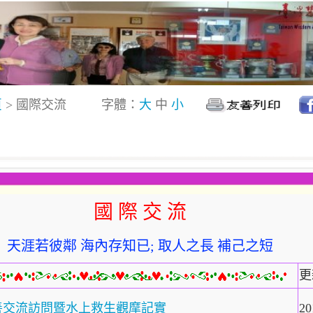
頁
> 國際交流
字體：
大
中
小
國 際 交 流
天涯若彼鄰 海內存知已; 取人之長 補己之短
更
善交流訪問暨水上救生觀摩記實
20