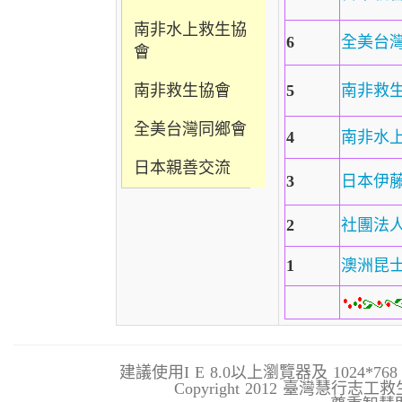
南非水上救生協
6
全美台
會
南非救生協會
5
南非救
全美台灣同鄉會
4
南非水
日本親善交流
3
日本伊
2
社團法
1
澳洲昆
建議使用I E 8.0以上瀏覽器及 1024*
Copyright 2012 臺灣慧行志工救