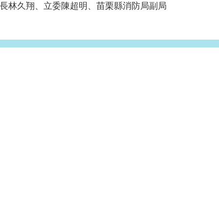
長林久翔、立委陳超明、苗栗縣消防局副局