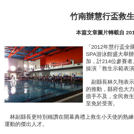
竹南辦慧行盃救
本篇文章圖片轉載自 2012
「2012年慧行盃
SPA游泳館盛大舉
加，計214位參賽
操演「救生示範表
副縣長林久翔表示
的推動，縣府也大
措手不及，全民救
至免於受害。
林副縣長更特別稱讚在開幕典禮上救生小天使的熟練
運動的傑出人才。