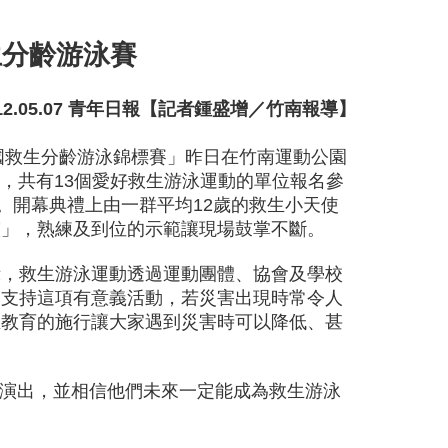
生分齡游泳賽
.05.07 青年日報
【記者鍾盛增／竹南報導】
全國救生分齡游泳錦標賽」昨日在竹南運動公園
辦，共有13個愛好救生游泳運動的單位報名參
者。開幕典禮上由一群平均12歲的救生小天使
演」，熟練及到位的示範讓現場鼓掌不斷。
，救生游泳運動透過運動團體、協會及學校
力支持這項有意義活動，若災害出現時常令人
生教育的施行讓大家遇到災害時可以降低、甚
演出，並相信他們未來一定能成為救生游泳