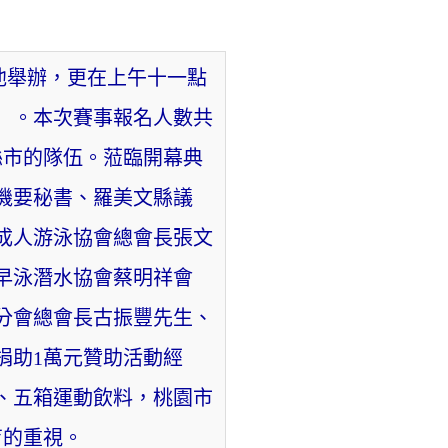
泳池舉辦，更在上午十一點
」。本次賽事報名人數共
縣市的隊伍。蒞臨開幕典
機要秘書、羅美文縣議
成人游泳協會總會長張文
早泳潛水協會蔡明祥會
分會總會長古振豐先生、
捐助1萬元贊助活動經
、五箱運動飲料，桃園市
育的重視。