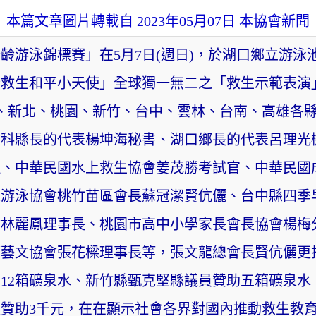
本篇文章圖片轉載自 2023年05月07日 本協會新聞
分齡游泳錦標賽」在5月7日(週日)，於湖口鄉立游
行救生和平小天使」全球獨一無二之「救生示範表演
台北、新北、桃園、新竹、台中、雲林、台南、高雄各
文科縣長的代表楊坤海秘書、湖口鄉長的代表呂理光
理、中華民國水上救生協會姜茂勝考試官、中華民國
人游泳協會桃竹苗區會長蘇冠潔賢伉儷、台中縣四季
會林麗鳳理事長、桃園市高中小學家長會長協會楊梅
藝文協會張花樑理事長等，張文龍總會長賢伉儷更
12箱礦泉水、新竹縣甄克堅縣議員贊助五箱礦泉水
贊助3千元，在在顯示社會各界對國內推動救生教