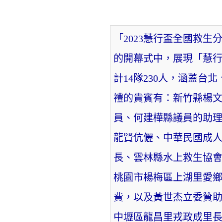
「2023慧行盃全國救生
的開幕式中，展現「慧
計14隊230人，涵蓋
禮的貴賓有：新竹縣楊
員、何建樺縣議員的助
龍賢伉儷、中華民國成
長、雲林縣水上救生協
桃園市楊梅區上湖里愛鄉
費，以及黃世杰立委贊助
中壢區龍昌里戎政成里長